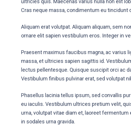
ultricies quis. Maecenas varius nulla non elit lob
Cras neque massa, condimentum eu tincidunt quis
Aliquam erat volutpat. Aliquam aliquam, sem non f
ornare elit sapien vestibulum eros. Integer in 
Praesent maximus faucibus magna, ac varius l
massa, et ultricies sapien sagittis id. Vestibul
lectus pellentesque. Quisque suscipit orci ac d
Vestibulum finibus pulvinar erat, sed volutpat 
Phasellus lacinia tellus ipsum, sed convallis
eu iaculis. Vestibulum ultrices pretium velit, qu
urna, volutpat vitae diam et, laoreet fermentum 
in sodales urna gravida.