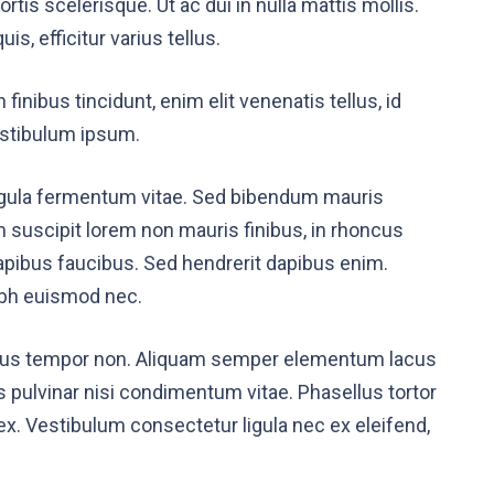
ortis scelerisque. Ut ac dui in nulla mattis mollis.
, efficitur varius tellus.
inibus tincidunt, enim elit venenatis tellus, id
vestibulum ipsum.
igula fermentum vitae. Sed bibendum mauris
um suscipit lorem non mauris finibus, in rhoncus
apibus faucibus. Sed hendrerit dapibus enim.
nibh euismod nec.
 purus tempor non. Aliquam semper elementum lacus
is pulvinar nisi condimentum vitae. Phasellus tortor
ex. Vestibulum consectetur ligula nec ex eleifend,